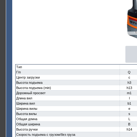
Тип
Г/п
Q
Центр загрузки
c
Высота подъема
h3
Высота подъема (min)
h13
Дорожный просвет
m1
Длина вил
l
Ширина вил
b1
Ширина вилы
e
Высота вилы
s
Общая длина
L
Общая ширина
B
Высота ручки
h14
Скорость подъема с грузом/без груза