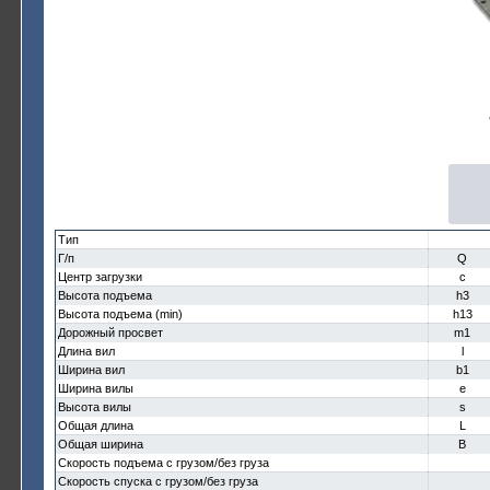
Тип
Г/п
Q
Центр загрузки
c
Высота подъема
h3
Высота подъема (min)
h13
Дорожный просвет
m1
Длина вил
l
Ширина вил
b1
Ширина вилы
e
Высота вилы
s
Общая длина
L
Общая ширина
B
Скорость подъема с грузом/без груза
Скорость спуска с грузом/без груза