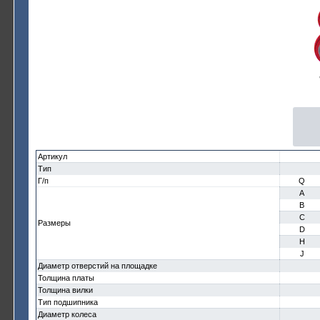
Артикул
Тип
Г/п
Q
A
B
C
Размеры
D
H
J
Диаметр отверстий на площадке
Толщина платы
Толщина вилки
Тип подшипника
Диаметр колеса