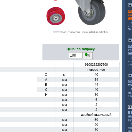
Но
эф
ин
н
Пе
Но
Цена: по запросу.
ун
би
но
9100262207600
от
поворотное
Q
кг
40
A
мм
54
Но
B
мм
44
мо
C
мм
40
мо
H
мм
30
от
мм
6
мм
2
мм
2
В 
двойной шариковый
на
мм
50
гр
мм
20
п
мм
70
ме