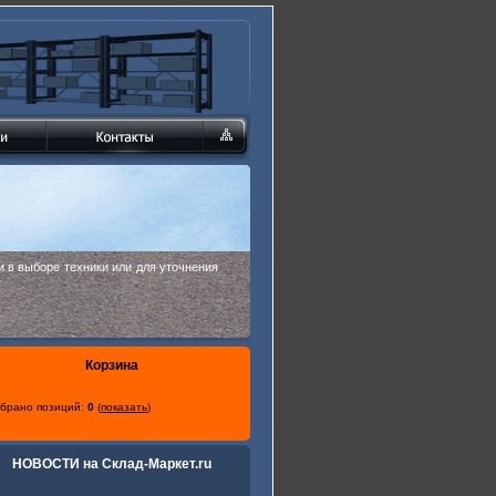
 в выборе техники или для уточнения
Корзина
брано позиций:
0
(
показать
)
НОВОСТИ на Склад-Маркет.ru