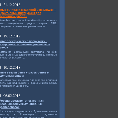
21.12.2018
вые ричтраки с кабиной LemaZowell –
фективный инструмент для
тенсивной работы
Линейка ричтраков LemaZowell пополнилась
овым модельным рядом серии FRB.
редовые технические решения при...
19.12.2018
вые электрические погрузчики:
иверсальное решение для вашего
знеса
Компания LemaZowell выпустила линейку
вых вилочных электропогрузчиков, которые
личаются высокой...
10.12.2018
вые вышки Lema с расширенным
дельным рядом
Торговый дом «Техника для склада» обновил
дельный ряд вышек и подъемников Lema,
личающихся широким...
06.02.2018
России вводится электронная
кладная для международных
узоперевозок
Россия присоединилась к Дополнительному
ротоколу к Конвенции о договоре
ждународной дорожной перевозки...