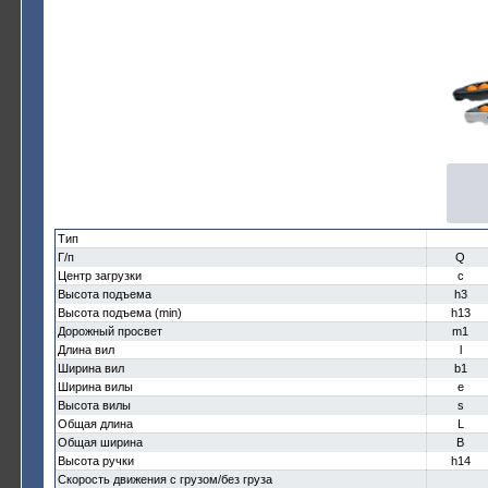
Тип
Г/п
Q
Центр загрузки
c
Высота подъема
h3
Высота подъема (min)
h13
Дорожный просвет
m1
Длина вил
l
Ширина вил
b1
Ширина вилы
e
Высота вилы
s
Общая длина
L
Общая ширина
B
Высота ручки
h14
Скорость движения с грузом/без груза