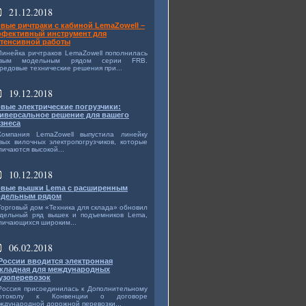
21.12.2018
вые ричтраки с кабиной LemaZowell –
фективный инструмент для
тенсивной работы
Линейка ричтраков LemaZowell пополнилась
овым модельным рядом серии FRB.
редовые технические решения при...
19.12.2018
вые электрические погрузчики:
иверсальное решение для вашего
знеса
Компания LemaZowell выпустила линейку
вых вилочных электропогрузчиков, которые
личаются высокой...
10.12.2018
вые вышки Lema с расширенным
дельным рядом
Торговый дом «Техника для склада» обновил
дельный ряд вышек и подъемников Lema,
личающихся широким...
06.02.2018
России вводится электронная
кладная для международных
узоперевозок
Россия присоединилась к Дополнительному
ротоколу к Конвенции о договоре
ждународной дорожной перевозки...