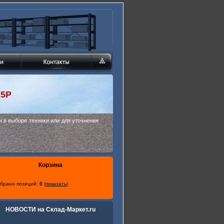
25P
 в выборе техники или для уточнения
Корзина
брано позиций:
0
(
показать
)
НОВОСТИ на Склад-Маркет.ru