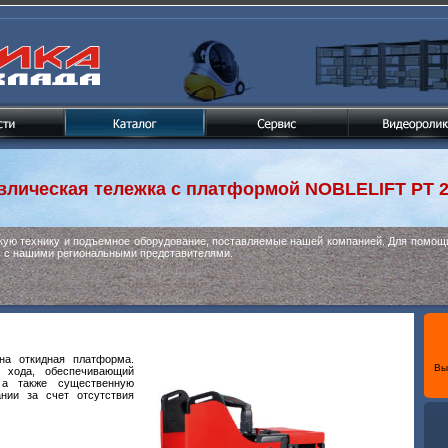
влическая тележка c платформой
NOBLELIFT PT 
скую технику и подъемное оборудование, поставляемые нашей компанией. Для помощи
ь с нашими региональными представителями.
на откидная платформа.
Вы
ь хода, обеспечивающий
 а также существенную
нии за счет отсутствия