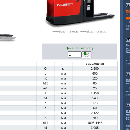
Но
эф
ин
н
Пе
Но
Цена: по запросу.
ун
би
но
самоходная
от
Q
кг
2 500
c
мм
600
h3
мм
120
Но
h13
мм
85
мо
m1
мм
25
мо
l
мм
1 150
от
b1
мм
540
e
мм
173
s
мм
60
В 
L
мм
2 122
на
B
мм
790
гр
h14
мм
1005-1445
п
h1
мм
1 005
ме