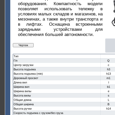
оборудования. Компактность модели
позволяет использовать тележку в
условиях малых складов и магазинов, на
мезонинах, а также внутри транспорта и
в лифтах. Оснащена встроенными
зарядными устройствами для
обеспечения большей автономности.
Чертеж
Тип
Г/п
Q
Центр загрузки
c
Высота подъема
h3
Высота подъема (min)
h13
Дорожный просвет
m1
Длина вил
l
Ширина вил
b1
Ширина вилы
e
Высота вилы
s
Общая длина
L
Общая ширина
B
Высота ручки
h14
Скорость подъема с грузом/без груза