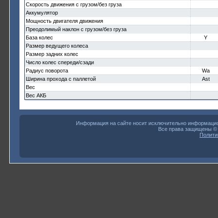
Скорость движения с грузом/без груза
Аккумулятор
Мощность двигателя движения
Преодолимый наклон с грузом/без груза
База колес
Y
Размер ведущего колеса
Размер задних колес
Число колес спереди/сзади
Радиус поворота
Wa
Ширина прохода с паллетой
Ast
Вес
Вес АКБ
Информация на сайте носит исключительно информацион
Все права защищены 
Полити