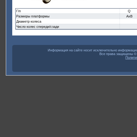
Г/п
Q
Размеры платформы
AxB
Диаметр колеса
Число колес спереди/сзади
Информация на сайте носит исключительно информацион
Все права защищены 
Полити