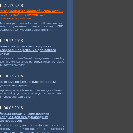
21.12.2018
вые ричтраки с кабиной LemaZowell –
фективный инструмент для
тенсивной работы
Линейка ричтраков LemaZowell пополнилась
овым модельным рядом серии FRB.
редовые технические решения при...
19.12.2018
вые электрические погрузчики:
иверсальное решение для вашего
знеса
Компания LemaZowell выпустила линейку
вых вилочных электропогрузчиков, которые
личаются высокой...
10.12.2018
вые вышки Lema с расширенным
дельным рядом
Торговый дом «Техника для склада» обновил
дельный ряд вышек и подъемников Lema,
личающихся широким...
06.02.2018
России вводится электронная
кладная для международных
узоперевозок
Россия присоединилась к Дополнительному
ротоколу к Конвенции о договоре
ждународной дорожной перевозки...