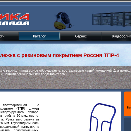
лежка с резиновым покрытием
Россия ТПР-4
скую технику и подъемное оборудование, поставляемые нашей компанией. Для помощи
ь с нашими региональными представителями.
 платформенная с
Вы
окрытием (ТПР) служит
спортируемого товара.
з трубы ⌀ 30 мм., настил
м. Ручка изготовлена из
 25 мм. Грузоподъёмность
пределенной нагрузки, в
метра платформенных,