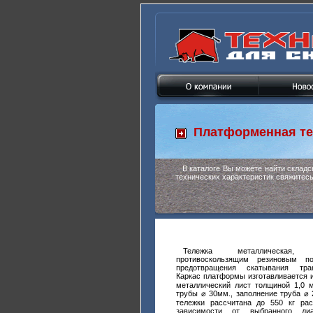
Платформенная те
В каталоге Вы можете найти склад
технических характеристик свяжитес
Тележка металлическая,
противоскользящим резиновым п
предотвращения скатывания тран
Каркас платформы изготавливается и
металлический лист толщиной 1,0 м
трубы ⌀ 30мм., заполнение труба ⌀
тележки рассчитана до 550 кг рас
зависимости от выбранного диа