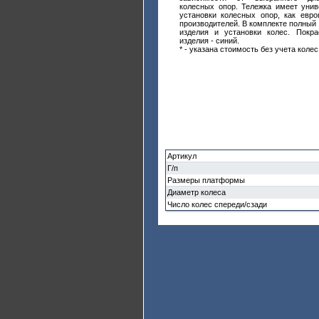
колесных опор. Тележка имеет уни
установки колесных опор, как евро
производителей. В комплекте полный 
изделия и установки колес. Покра
изделия - синий.
* - указана стоимость без учета колес
Артикул
Г/п
Размеры платформы
Диаметр колеса
Число колес спереди/сзади