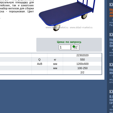
версальную площадку для
пейских, так и азиатских
набор метизов для сборки
Но
ска - порошковая. Цвет
эф
ин
.
н
Пе
Но
Цена: по запросу.
ун
би
но
22302020
от
Q
кг
550
AxB
мм
1200x600
мм
100-250
Но
2/2
мо
мо
от
В 
на
гр
п
ме