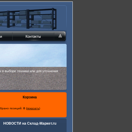
 в выборе техники или для уточнения
Корзина
брано позиций:
0
(
показать
)
НОВОСТИ на Склад-Маркет.ru