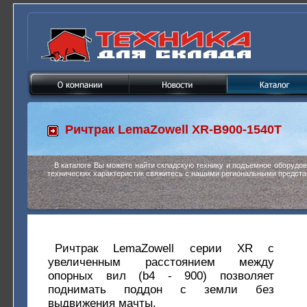
Ричтрак
LemaZowell XR-B900-1540Т
В каталоге Вы можете найти складскую технику и подъемное оборудо
технических характеристик свяжитесь с нашими региональными предста
Ричтрак LemaZowell серии XR с
увеличенным расстоянием между
опорных вил (b4 - 900) позволяет
поднимать поддон с земли без
выдвижения мачты.