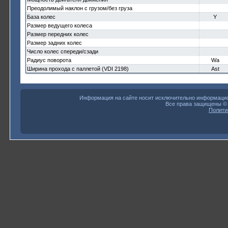
Преодолимый наклон с грузом/без груза
База колес
Y
Размер ведущего колеса
Размер передних колес
Размер задних колес
Число колес спереди/сзади
Радиус поворота
Wa
Ширина прохода с паллетой (VDI 2198)
Ast
Информация на сайте носит исключительно информацион
Все права защищены 
Полити