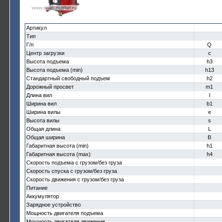
Артикул
Тип
Г/п
Q
Центр загрузки
c
Высота подъема
h3
Высота подъема (min)
h13
Стандартный свободный подъем
h2
Дорожный просвет
m1
Длина вил
l
Ширина вил
b1
Ширина вилы
e
Высота вилы
s
Общая длина
L
Общая ширина
B
Габаритная высота (min)
h1
Габаритная высота (max)
h4
Скорость подъема с грузом/без груза
Скорость спуска с грузом/без груза
Скорость движения с грузом/без груза
Питание
Аккумулятор
Зарядное устройство
Мощность двигателя подъема
Мощность двигателя движения