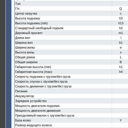
Тип
Г/п
Q
Центр загрузки
c
Высота подъема
h3
Высота подъема (min)
h13
Стандартный свободный подъем
h2
Дорожный просвет
m1
Длина вил
l
Ширина вил
b1
Ширина вилы
e
Высота вилы
s
Общая длина
L
Общая ширина
B
Габаритная высота (min)
h1
Габаритная высота (max)
h4
Скорость подъема с грузом/без груза
Скорость спуска с грузом/без груза
Скорость движения с грузом/без груза
Питание
Аккумулятор
Зарядное устройство
Мощность двигателя подъема
Мощность двигателя движения
Преодолимый наклон с грузом/без груза
База колес
Y
Размер ведущего колеса