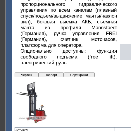
пропорционального гидравлического
управления по всем каналам (плавный
спуск/подъем/выдвижение мачты/наклон
вил), боковая выемка АКБ, съемная
мачта из профиля Mannstaedt
(Германия), ручка управления FREI
(Германия), счетчик моточасов,
платформа для оператора.
Опционально доступны: функция
свободного подъема (free lift),
электрический руль
Чертеж
Паспорт
Сертификат
Артикул