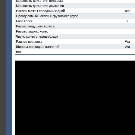
Мощность двигателя подъема
Мощность двигателя движения
Наклон мачты передний/задний
a/b
Преодолимый наклон с грузом/без груза
База колес
Y
Размер ведущего колеса
Размер задних колес
Число колес спереди/сзади
Радиус поворота
Wa
Ширина прохода с паллетой
Ast
Вес