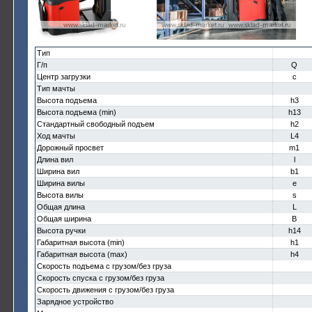
Тип
Г/п
Q
Центр загрузки
c
Тип мачты
Высота подъема
h3
Высота подъема (min)
h13
Стандартный свободный подъем
h2
Ход мачты
L4
Дорожный просвет
m1
Длина вил
l
Ширина вил
b1
Ширина вилы
e
Высота вилы
s
Общая длина
L
Общая ширина
B
Высота ручки
h14
Габаритная высота (min)
h1
Габаритная высота (max)
h4
Скорость подъема с грузом/без груза
Скорость спуска с грузом/без груза
Скорость движения с грузом/без груза
Зарядное устройство