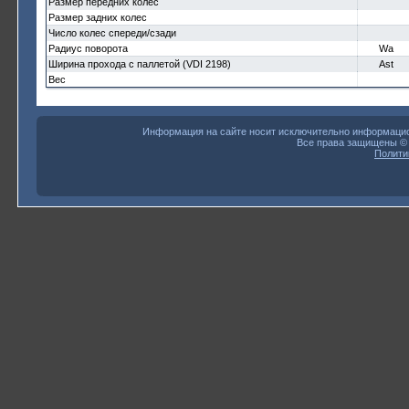
Размер передних колес
Размер задних колес
Число колес спереди/сзади
Радиус поворота
Wa
Ширина прохода с паллетой (VDI 2198)
Ast
Вес
Информация на сайте носит исключительно информацион
Все права защищены 
Полити