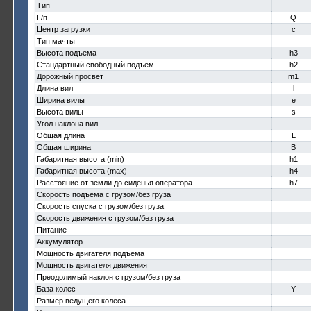
Тип
Г/п
Q
Центр загрузки
c
Тип мачты
Высота подъема
h3
Стандартный свободный подъем
h2
Дорожный просвет
m1
Длина вил
l
Ширина вилы
e
Высота вилы
s
Угол наклона вил
Общая длина
L
Общая ширина
B
Габаритная высота (min)
h1
Габаритная высота (max)
h4
Расстояние от земли до сиденья оператора
h7
Скорость подъема с грузом/без груза
Скорость спуска с грузом/без груза
Скорость движения с грузом/без груза
Питание
Аккумулятор
Мощность двигателя подъема
Мощность двигателя движения
Преодолимый наклон с грузом/без груза
База колес
Y
Размер ведущего колеса