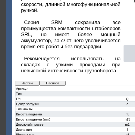
скорости, длинной многофункциональной
ручкой.
Серия SRM сохранила все
преимущества компактности штабелеров
SRL, но имеет более мощный
аккумулятор, за счет чего увеличивается
время его работы без подзарядки.
Рекомендуется использовать на
складах с узкими проходами при
невысокой интенсивности грузооборота.
Чертеж
Паспорт
Артикул
Тип
Г/п
Q
Центр загрузки
c
Тип мачты
Высота подъема
h3
Высота подъема (min)
h13
Дорожный просвет
m1
Длина вил
l
Ширина вил
b1