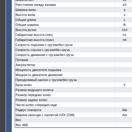
Расстояние между вилами
b3
Ширина вилы
e
Высота вилы
s
Общая длина
L
Общая ширина
B
Высота ручки
h14
Габаритная высота (min)
h1
Габаритная высота (max)
h4
Скорость подъема с грузом/без груза
Скорость спуска с грузом/без груза
Скорость движения с грузом/без груза
Питание
Аккумулятор
Мощность двигателя подъема
Мощность двигателя движения
Преодолимый наклон с грузом/без груза
База колес
Y
Размер ведущего колеса
Размер передних колес
Размер задних колес
Число колес спереди/сзади
Радиус поворота
Wa
Ширина прохода с паллетой (VDI 2198)
Ast
Вес
Вес АКБ