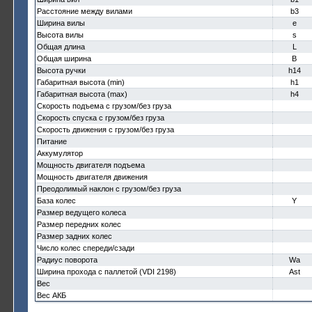
Расстояние между вилами
b3
Ширина вилы
e
Высота вилы
s
Общая длина
L
Общая ширина
B
Высота ручки
h14
Габаритная высота (min)
h1
Габаритная высота (max)
h4
Скорость подъема с грузом/без груза
Скорость спуска с грузом/без груза
Скорость движения с грузом/без груза
Питание
Аккумулятор
Мощность двигателя подъема
Мощность двигателя движения
Преодолимый наклон с грузом/без груза
База колес
Y
Размер ведущего колеса
Размер передних колес
Размер задних колес
Число колес спереди/сзади
Радиус поворота
Wa
Ширина прохода с паллетой (VDI 2198)
Ast
Вес
Вес АКБ