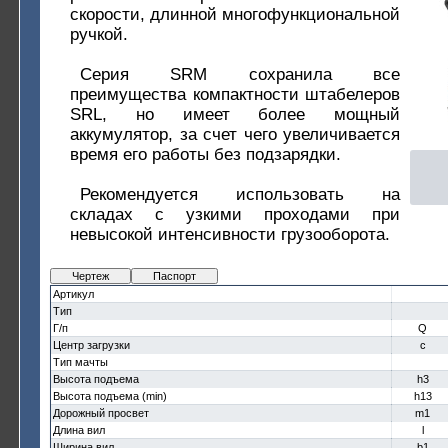
скорости, длинной многофункциональной
ручкой.
Серия SRM сохранила все
преимущества компактности штабелеров
SRL, но имеет более мощный
аккумулятор, за счет чего увеличивается
время его работы без подзарядки.
Рекомендуется использовать на
складах с узкими проходами при
невысокой интенсивности грузооборота.
Чертеж
Паспорт
Артикул
Тип
Г/п
Q
Центр загрузки
c
Тип мачты
Высота подъема
h3
Высота подъема (min)
h13
Дорожный просвет
m1
Длина вил
l
Ширина вил
b1