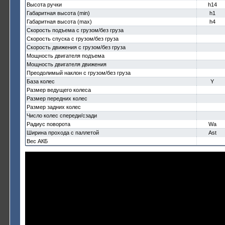
Высота ручки
h14
Габаритная высота (min)
h1
Габаритная высота (max)
h4
Скорость подъема с грузом/без груза
Скорость спуска с грузом/без груза
Скорость движения с грузом/без груза
Мощность двигателя подъема
Мощность двигателя движения
Преодолимый наклон с грузом/без груза
База колес
Y
Размер ведущего колеса
Размер передних колес
Размер задних колес
Число колес спереди/сзади
Радиус поворота
Wa
Ширина прохода с паллетой
Ast
Вес АКБ