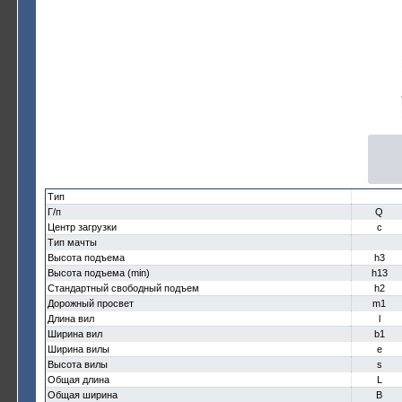
Тип
Г/п
Q
Центр загрузки
c
Тип мачты
Высота подъема
h3
Высота подъема (min)
h13
Стандартный свободный подъем
h2
Дорожный просвет
m1
Длина вил
l
Ширина вил
b1
Ширина вилы
e
Высота вилы
s
Общая длина
L
Общая ширина
B