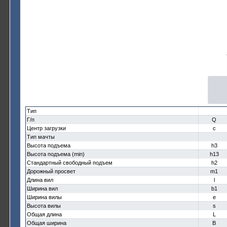
Тип
Г/п
Q
Центр загрузки
c
Тип мачты
Высота подъема
h3
Высота подъема (min)
h13
Стандартный свободный подъем
h2
Дорожный просвет
m1
Длина вил
l
Ширина вил
b1
Ширина вилы
e
Высота вилы
s
Общая длина
L
Общая ширина
B