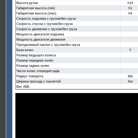
Высота ручки
h14
Габаритная высота (min)
h1
Габаритная высота (max)
h4
Скорость подъема с грузом/без груза
Скорость спуска с грузом/без груза
Скорость движения с грузом/без груза
Мощность двигателя подъема
Мощность двигателя движения
Преодолимый наклон с грузом/без груза
База колес
Y
Размер ведущего колеса
Размер передних колес
Размер задних колес
Число колес спереди/сзади
Радиус поворота
Wa
Ширина прохода с паллетой
Ast
Вес АКБ