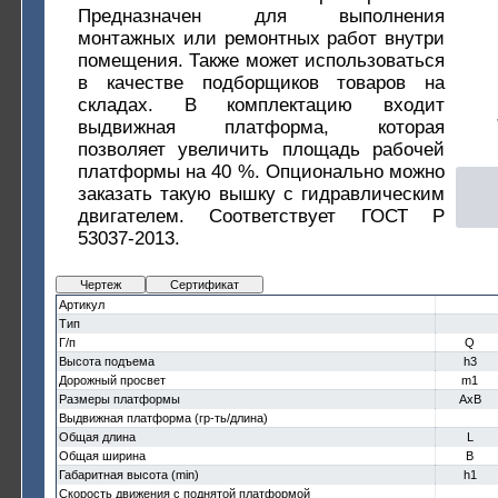
Предназначен для выполнения
монтажных или ремонтных работ внутри
помещения. Также может использоваться
в качестве подборщиков товаров на
складах. В комплектацию входит
выдвижная платформа, которая
позволяет увеличить площадь рабочей
платформы на 40 %. Опционально можно
заказать такую вышку с гидравлическим
двигателем. Соответствует ГОСТ Р
53037-2013.
Чертеж
Сертификат
Артикул
Тип
Г/п
Q
Высота подъема
h3
Дорожный просвет
m1
Размеры платформы
AxB
Выдвижная платформа (гр-ть/длина)
Общая длина
L
Общая ширина
B
Габаритная высота (min)
h1
Скорость движения с поднятой платформой