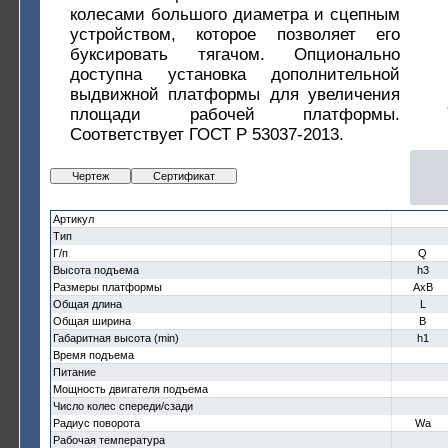
колесами большого диаметра и сцепным
устройством, которое позволяет его
буксировать тягачом. Опционально
доступна установка дополнительной
выдвижной платформы для увеличения
площади рабочей платформы.
Соответствует ГОСТ Р 53037-2013.
Чертеж
Сертификат
Артикул
Тип
Г/п
Q
Высота подъема
h3
Размеры платформы
AxB
Общая длина
L
Общая ширина
B
Габаритная высота (min)
h1
Время подъема
Питание
Мощность двигателя подъема
Число колес спереди/сзади
Радиус поворота
Wa
Рабочая температура