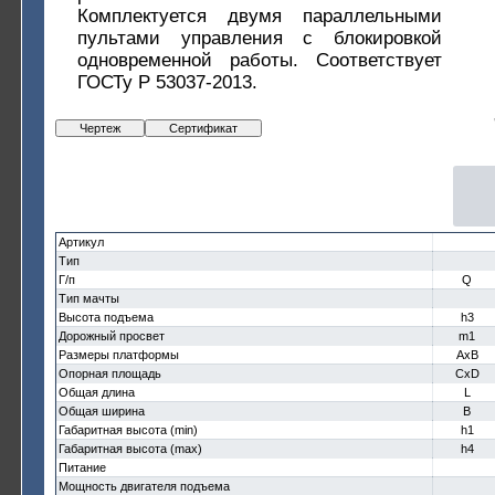
Комплектуется двумя параллельными
пультами управления с блокировкой
одновременной работы. Соответствует
ГОСТу Р 53037-2013.
Чертеж
Сертификат
Артикул
Тип
Г/п
Q
Тип мачты
Высота подъема
h3
Дорожный просвет
m1
Размеры платформы
AxB
Опорная площадь
CxD
Общая длина
L
Общая ширина
B
Габаритная высота (min)
h1
Габаритная высота (max)
h4
Питание
Мощность двигателя подъема