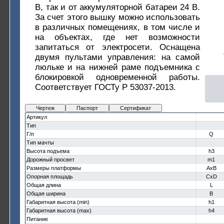
В, так и от аккумуляторной батареи 24 В.
За счет этого вышку можно использовать
в различных помещениях, в том числе и
на объектах, где нет возможности
запитаться от электросети. Оснащена
двумя пультами управления: на самой
люльке и на нижней раме подъемника с
блокировкой одновременной работы.
Соответствует ГОСТу Р 53037-2013.
Чертеж
Паспорт
Сертификат
Артикул
Тип
Г/п
Q
Тип мачты
Высота подъема
h3
Дорожный просвет
m1
Размеры платформы
AxB
Опорная площадь
CxD
Общая длина
L
Общая ширина
B
Габаритная высота (min)
h1
Габаритная высота (max)
h4
Питание