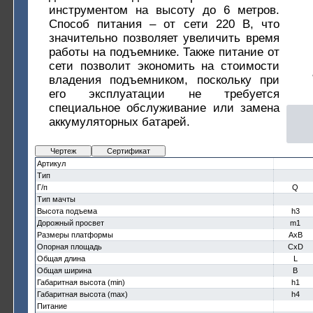
инструментом на высоту до 6 метров.
Способ питания – от сети 220 В, что
значительно позволяет увеличить время
работы на подъемнике. Также питание от
сети позволит экономить на стоимости
владения подъемником, поскольку при
его эксплуатации не требуется
специальное обслуживание или замена
аккумуляторных батарей.
Чертеж
Сертификат
Артикул
Тип
Г/п
Q
Тип мачты
Высота подъема
h3
Дорожный просвет
m1
Размеры платформы
AxB
Опорная площадь
CxD
Общая длина
L
Общая ширина
B
Габаритная высота (min)
h1
Габаритная высота (max)
h4
Питание