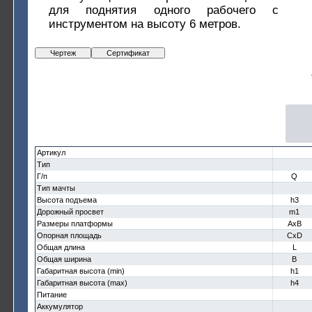
для поднятия одного рабочего с
инструментом на высоту 6 метров.
Чертеж
Сертификат
Артикул
Тип
Г/п
Q
Тип мачты
Высота подъема
h3
Дорожный просвет
m1
Размеры платформы
AxB
Опорная площадь
CxD
Общая длина
L
Общая ширина
B
Габаритная высота (min)
h1
Габаритная высота (max)
h4
Питание
Аккумулятор