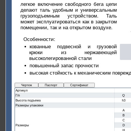
легкое включение свободного бега цепи
делают таль удобным и универсальным
грузоподъемным устройством. Таль
может эксплуатироваться как в закрытом
помещении, так и на открытом воздухе.
Особенности:
кованные подвесной и грузовой
крюки из нержавеющей
высоколегированной стали
повышенный запас прочности
высокая стойкость к механическим повреж
Чертеж
Паспорт
Сертификат
Артикул
Г/п
Q
Высота подъема
h3
Размеры упаковки
A
B
C
Размеры
D
H