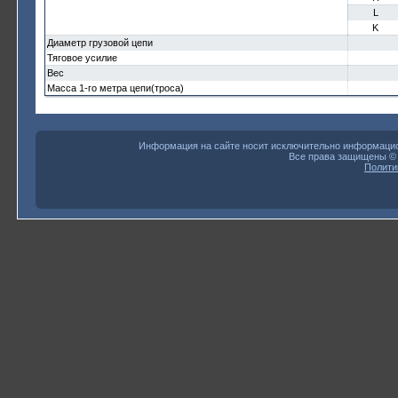
L
K
Диаметр грузовой цепи
Тяговое усилие
Вес
Масса 1-го метра цепи(троса)
Информация на сайте носит исключительно информацион
Все права защищены 
Полити