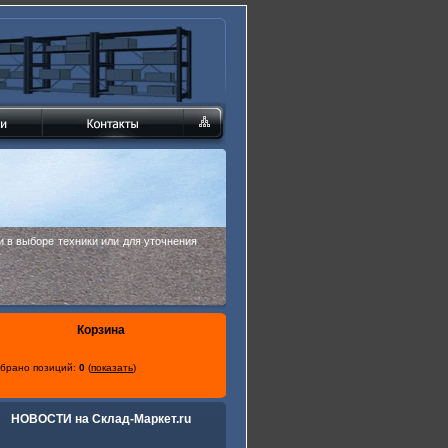
 в выборе техники или для уточнения
Корзина
брано позиций:
0
(
показать
)
НОВОСТИ на Склад-Маркет.ru