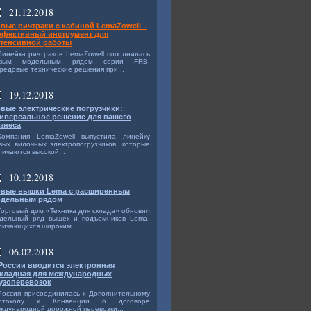
21.12.2018
вые ричтраки с кабиной LemaZowell –
фективный инструмент для
тенсивной работы
Линейка ричтраков LemaZowell пополнилась
овым модельным рядом серии FRB.
редовые технические решения при...
19.12.2018
вые электрические погрузчики:
иверсальное решение для вашего
знеса
Компания LemaZowell выпустила линейку
вых вилочных электропогрузчиков, которые
личаются высокой...
10.12.2018
вые вышки Lema с расширенным
дельным рядом
Торговый дом «Техника для склада» обновил
дельный ряд вышек и подъемников Lema,
личающихся широким...
06.02.2018
России вводится электронная
кладная для международных
узоперевозок
Россия присоединилась к Дополнительному
ротоколу к Конвенции о договоре
ждународной дорожной перевозки...