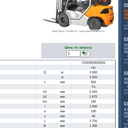
Но
эф
ин
н
Пе
Но
Цена: по запросу.
ун
би
но
72244003033542
от
газ
Q
кг
3 000
кг
2 550
Но
c
мм
500
мо
TX
мо
h3
мм
5 425
от
h2
мм
1 875
m1
мм
160
l
мм
1 000
В 
e
мм
100
на
s
мм
45
гр
L
мм
3 725
п
B
мм
1 305
ме