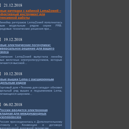
21.12.2018
вые ричтраки с кабиной LemaZowell –
фективный инструмент для
тенсивной работы
Линейка ричтраков LemaZowell пополнилась
овым модельным рядом серии FRB.
редовые технические решения при...
19.12.2018
вые электрические погрузчики:
иверсальное решение для вашего
знеса
Компания LemaZowell выпустила линейку
вых вилочных электропогрузчиков, которые
личаются высокой...
10.12.2018
вые вышки Lema с расширенным
дельным рядом
Торговый дом «Техника для склада» обновил
дельный ряд вышек и подъемников Lema,
личающихся широким...
06.02.2018
России вводится электронная
кладная для международных
узоперевозок
Россия присоединилась к Дополнительному
ротоколу к Конвенции о договоре
ждународной дорожной перевозки...