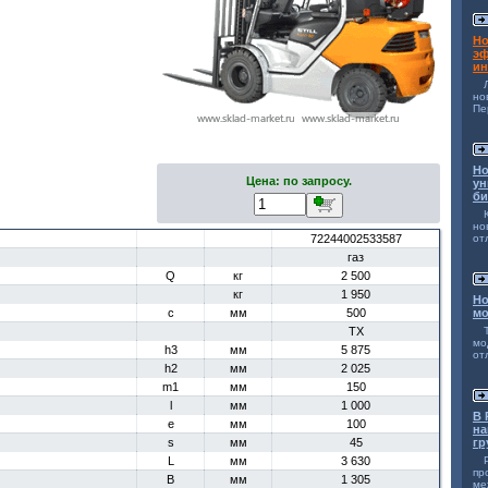
Но
эф
ин
н
Пе
Но
Цена: по запросу.
ун
би
но
72244002533587
от
газ
Q
кг
2 500
кг
1 950
Но
c
мм
500
мо
TX
мо
h3
мм
5 875
от
h2
мм
2 025
m1
мм
150
l
мм
1 000
В 
e
мм
100
на
s
мм
45
гр
L
мм
3 630
п
B
мм
1 305
ме