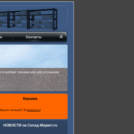
 в выборе техники или для уточнения
Корзина
брано позиций:
0
(
показать
)
НОВОСТИ на Склад-Маркет.ru