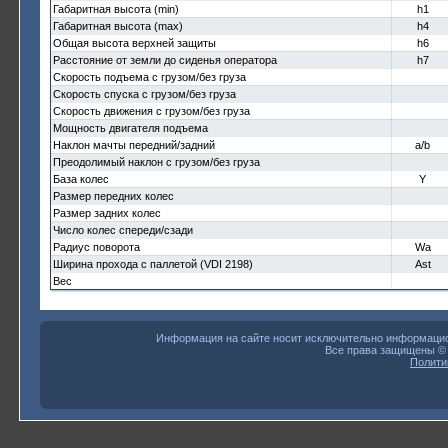
Габаритная высота (min)
h1
Габаритная высота (max)
h4
Общая высота верхней защиты
h6
Расстояние от земли до сиденья оператора
h7
Скорость подъема с грузом/без груза
Скорость спуска с грузом/без груза
Скорость движения с грузом/без груза
Мощность двигателя подъема
Наклон мачты передний/задний
a/b
Преодолимый наклон с грузом/без груза
База колес
Y
Размер передних колес
Размер задних колес
Число колес спереди/сзади
Радиус поворота
Wa
Ширина прохода с паллетой (VDI 2198)
Ast
Вес
Информация на сайте носит исключительно информацион
Все права защищены 
Полити