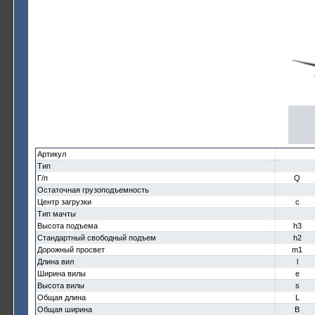
Артикул
Тип
Г/п
Q
Остаточная грузоподъемность
Центр загрузки
c
Тип мачты
Высота подъема
h3
Стандартный свободный подъем
h2
Дорожный просвет
m1
Длина вил
l
Ширина вилы
e
Высота вилы
s
Общая длина
L
Общая ширина
B