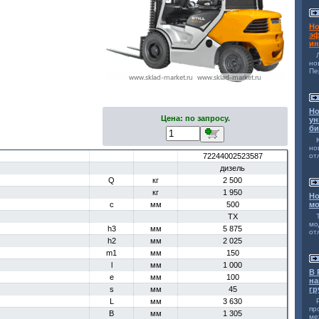
Но
эф
ин
н
Пе
Но
Цена: по запросу.
ун
би
но
72244002523587
от
дизель
Q
кг
2 500
кг
1 950
Но
c
мм
500
мо
TX
мо
h3
мм
5 875
от
h2
мм
2 025
m1
мм
150
l
мм
1 000
В 
e
мм
100
на
s
мм
45
гр
L
мм
3 630
п
B
мм
1 305
ме