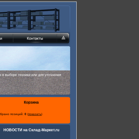
 в выборе техники или для уточнения
Корзина
брано позиций:
0
(
показать
)
НОВОСТИ на Склад-Маркет.ru