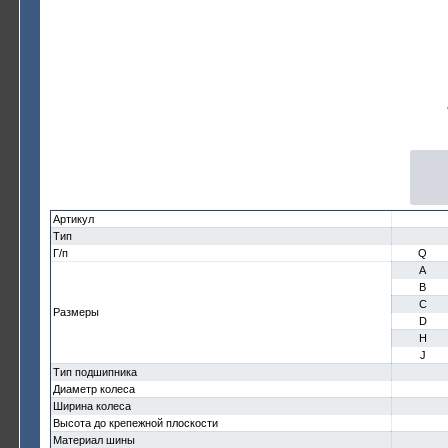
Артикул
Тип
Г/п
Q
A
B
C
Размеры
D
H
J
Тип подшипника
Диаметр колеса
Ширина колеса
Высота до крепежной плоскости
Материал шины