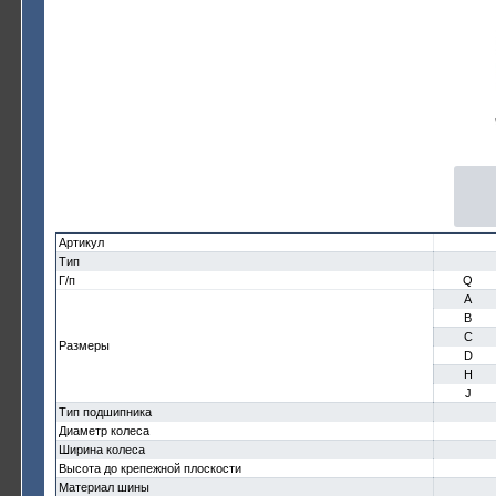
Артикул
Тип
Г/п
Q
A
B
C
Размеры
D
H
J
Тип подшипника
Диаметр колеса
Ширина колеса
Высота до крепежной плоскости
Материал шины