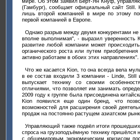
мире. Об этом заявил Берт-Ян Кнуф, управляю
(Гамбург), сообщает официальный сайт Still. 
лишь второй компанией в мире по этому пок
первой компанией в Европе.
Однако разрыв между двумя конкурентами не т
вполне выполнимая", - выразил уверенность К
развитие любой компании может происходить
органического роста или путем приобретения
активно работаем в обоих этих направлениях".
Что же касается Kion, то она всегда вела му
в ее состав входили 3 компании - Linde, Stil
выпускает технику со своими особенност
отличиями, что позволяет им занимать опреде
2009 году к группе была присоединена китайск
Kion появился еще один бренд, что позв
возможностей для расширения своей деятель
продаж на постоянно растущем азиатском рынк
Управляющий также подвёл итоги прошедших 
спроса на грузоподъёмную технику пришёлся на
с общемировым экономическим кризисом пос