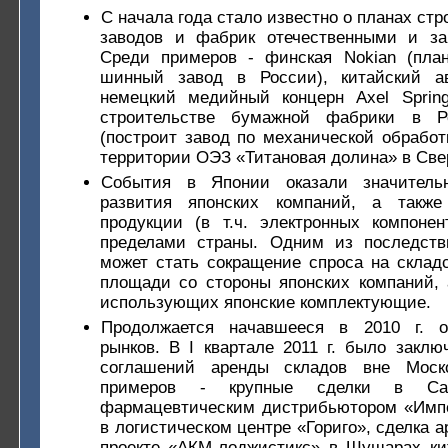
С начала года стало известно о планах стр
заводов и фабрик отечественными и за
Среди примеров - финская Nokian (план
шинный завод в России), китайский ав
немецкий медийный концерн Axel Spring
строительстве бумажной фабрики в Ро
(построит завод по механической обработ
территории ОЭЗ «Титановая долина» в Свер
События в Японии оказали значитель
развития японских компаний, а также
продукции (в т.ч. электронных компоне
пределами страны. Одним из последств
может стать сокращение спроса на склад
площади со стороны японских компаний, 
использующих японские комплектующие.
Продолжается начавшееся в 2010 г. о
рынков. В I квартале 2011 г. было заклю
соглашений аренды складов вне Моско
примеров - крупные сделки в Санк
фармацевтическим дистрибьютором «Импе
в логистическом центре «Гориго», сделка а
проекте «АКМ-лоджистикс» в Шушарах ки